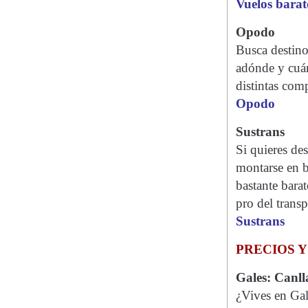
Vuelos barat
Opodo
Busca destino
adónde y cuán
distintas com
Opodo
Sustrans
Si quieres de
montarse en b
bastante bara
pro del transp
Sustrans
PRECIOS 
Gales: Canll
¿Vives en Gal