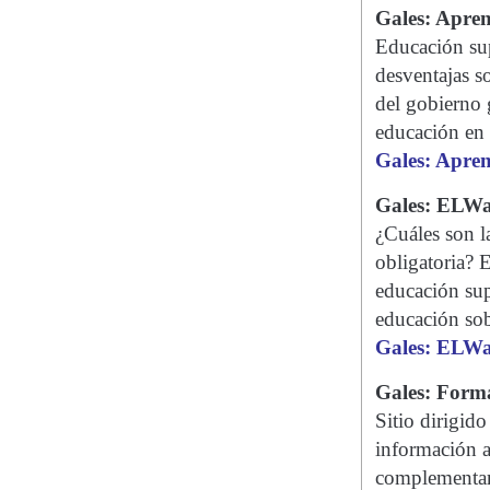
Gales: Apren
Educación sup
desventajas s
del gobierno 
educación en 
Gales: Apren
Gales: ELW
¿Cuáles son l
obligatoria? 
educación sup
educación sob
Gales: ELW
Gales: Forma
Sitio dirigid
información a
complementari