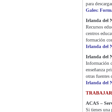
para descargar
Gales: Forma
Irlanda del 
Recursos educ
centros educa
formación con
Irlanda del 
Irlanda del 
Información d
enseñanza pri
otras fuentes 
Irlanda del 
TRABAJAR
ACAS – Servi
Si tienes una