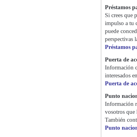
Préstamos pa
Si crees que 
impulso a tu c
puede concede
perspectivas l
Préstamos pa
Puerta de ac
Información q
interesados en
Puerta de ac
Punto nacion
Información r
vosotros que 
También conti
Punto nacion