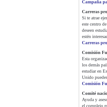
Campaña par
Carreras pro
Si te atrae ej
este centro d
deseen estudi
estén interesa
Carreras pro
Comisión Fu
Esta organiza
los demás paí
estudiar en E
Unido pueden 
Comisión Fu
Comité nacio
Ayuda y aseso
el complejo m