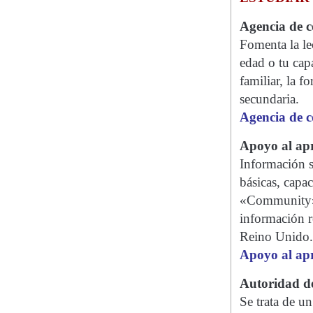
Agencia de c
Fomenta la lec
edad o tu cap
familiar, la 
secundaria.
Agencia de c
Apoyo al ap
Información s
básicas, capa
«Community»,
información r
Reino Unido.
Apoyo al ap
Autoridad de
Se trata de u