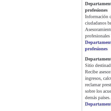
Departamento
profesiones
Información d
ciudadanos br
Asesoramiento
profesionales
Departamento
profesiones
Departamento
Sitio destinad
Recibe asesor
ingresos, cal
reclamar pres
sobre los acu
demás países.
Departamento