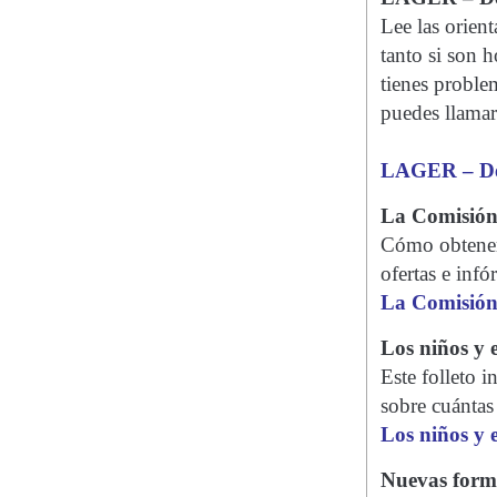
Lee las orien
tanto si son 
tienes proble
puedes llamar
LAGER – Der
La Comisión
Cómo obtener
ofertas e inf
La Comisión
Los niños y 
Este folleto i
sobre cuántas 
Los niños y 
Nuevas form