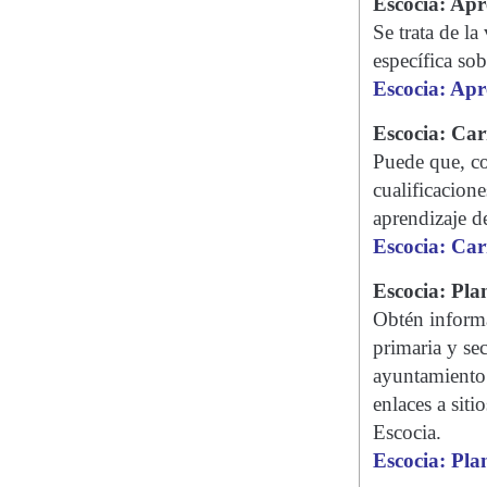
Escocia: Apr
Se trata de l
específica sob
Escocia: Apr
Escocia: Car
Puede que, co
cualificacion
aprendizaje de
Escocia: Car
Escocia: Pla
Obtén informa
primaria y se
ayuntamiento.
enlaces a siti
Escocia.
Escocia: Pla