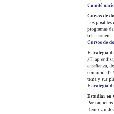
Comité nacio
Cursos de d
Los posibles 
programas de 
seleccionen.
Cursos de d
Estrategia d
¿El aprendiza
enseñanza, de 
comunidad? Av
tema y sus pl
Estrategia d
Estudiar en
Para aquellos 
Reino Unido. 