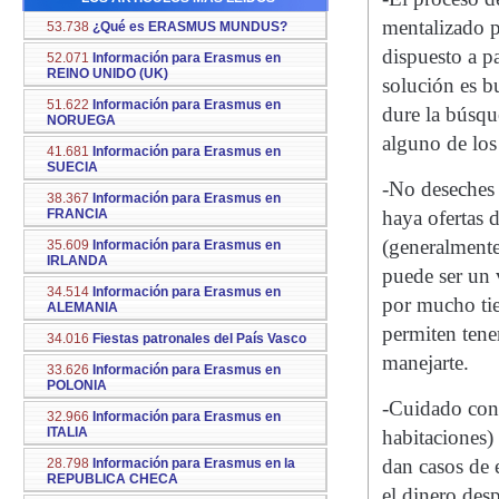
mentalizado p
53.738
¿Qué es ERASMUS MUNDUS?
dispuesto a p
52.071
Información para Erasmus en
REINO UNIDO (UK)
solución es b
51.622
Información para Erasmus en
dure la búsqu
NORUEGA
alguno de los
41.681
Información para Erasmus en
SUECIA
-No deseches 
38.367
Información para Erasmus en
FRANCIA
haya ofertas d
(generalmente
35.609
Información para Erasmus en
IRLANDA
puede ser un 
34.514
Información para Erasmus en
por mucho tie
ALEMANIA
permiten tene
34.016
Fiestas patronales del País Vasco
manejarte.
33.626
Información para Erasmus en
POLONIA
-Cuidado con 
32.966
Información para Erasmus en
ITALIA
habitaciones)
dan casos de 
28.798
Información para Erasmus en la
REPUBLICA CHECA
el dinero des