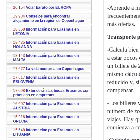
-Aprende a ma
20.154
Volar barato por EUROPA
frecuentement
19.984
Consejos para encontrar
alojamiento en la región de Copenhague
más ofertas.
18.668
Información para Erasmus en
LETONIA
Transporte p
18.435
Información para Erasmus en
HOLANDA
-Calcula bien
18.143
Información para Erasmus en
a estar pocos 
MALTA
un billete de 
17.677
La vida nocturna en Copenhague
mismo cálculo
17.617
Información para Erasmus en
reducido y, si
ESLOVENIA
compensar.
17.098
Extenderán las becas Erasmus con
prácticas en empresas
-Los billetes
16.607
Información para Erasmus en
AUSTRIA
número de zon
15.916
Información para Erasmus en
viajes. Hay qu
GRECIA
comienza a co
15.648
Información para Erasmus en
LITUANIA