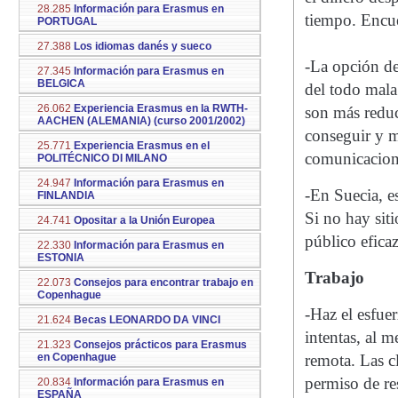
28.285
Información para Erasmus en
tiempo. Encue
PORTUGAL
27.388
Los idiomas danés y sueco
-La opción de
27.345
Información para Erasmus en
BELGICA
del todo mala
26.062
Experiencia Erasmus en la RWTH-
son más reduc
AACHEN (ALEMANIA) (curso 2001/2002)
conseguir y m
25.771
Experiencia Erasmus en el
comunicacion
POLITÉCNICO DI MILANO
24.947
Información para Erasmus en
-En Suecia, es
FINLANDIA
Si no hay sit
24.741
Opositar a la Unión Europea
público eficaz
22.330
Información para Erasmus en
ESTONIA
Trabajo
22.073
Consejos para encontrar trabajo en
Copenhague
-Haz el esfue
21.624
Becas LEONARDO DA VINCI
intentas, al 
21.323
Consejos prácticos para Erasmus
en Copenhague
remota. Las c
permiso de re
20.834
Información para Erasmus en
ESPAÑA