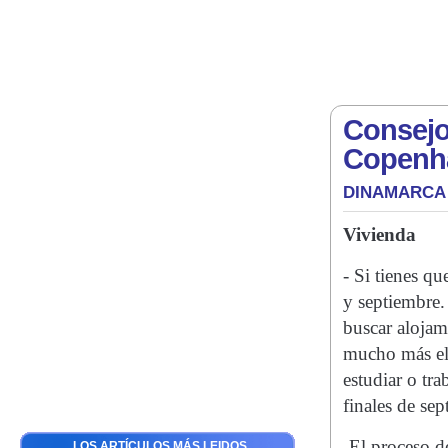
Consejo
Copenh
DINAMARCA
Vivienda
- Si tienes q
y septiembre.
buscar alojam
mucho más ele
estudiar o tra
finales de se
-El proceso d
LOS ARTÍCULOS MÁS LEIDOS