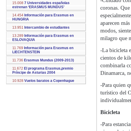
-Cuidado con i
15.008
7 Universidades españolas
coronas. Que 
estrenan ‘ERASMUS MUNDUS’
especialmente
14.454
Información para Erasmus en
HUNGRIA
aparecen más 
13.951
Intercambio de estudiantes
modos, siente
13.289
Información para Erasmus en
milagro que n
ESLOVAQUIA
11.769
Información para Erasmus en
-La bicicleta
LIECHTENSTEIN
cientos de ki
11.736
Erasmus Mundus (2009-2013)
combinarla co
11.672
El programa Erasmus,premio
Dinamarca, no
Príncipe de Asturias 2004
10.928
Vuelos baratos a Copenhague
-Para quien q
turístico del
individualmen
Bicicleta
-Para estanci