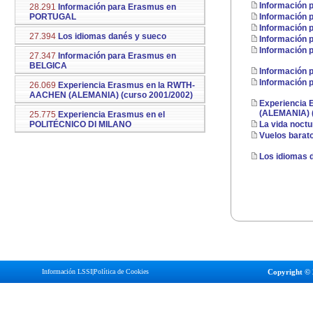
Información 
28.291
Información para Erasmus en
PORTUGAL
Información
Información
27.394
Los idiomas danés y sueco
Información 
Información
27.347
Información para Erasmus en
BELGICA
Información
Información 
26.069
Experiencia Erasmus en la RWTH-
AACHEN (ALEMANIA) (curso 2001/2002)
Experiencia
(ALEMANIA) (
25.775
Experiencia Erasmus en el
POLITÉCNICO DI MILANO
La vida noct
Vuelos barat
Los idiomas 
Información LSSI
|
Política de Cookies
Copyright © 