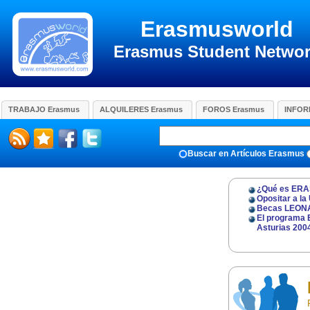
Erasmusworld
Erasmus Student Netwo
TRABAJO Erasmus
ALQUILERES Erasmus
FOROS Erasmus
INFOR
Buscar en Artículos Erasmus
¿Qué es ER
Opositar a la
Becas LEON
El programa 
Asturias 200