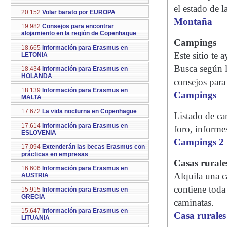
el estado de l
20.152
Volar barato por EUROPA
Montaña
19.982
Consejos para encontrar
alojamiento en la región de Copenhague
Campings
18.665
Información para Erasmus en
Este sitio te
LETONIA
Busca según la
18.434
Información para Erasmus en
HOLANDA
consejos para
18.139
Información para Erasmus en
Campings
MALTA
17.672
La vida nocturna en Copenhague
Listado de ca
17.614
Información para Erasmus en
foro, informes
ESLOVENIA
Campings 2
17.094
Extenderán las becas Erasmus con
prácticas en empresas
Casas rurale
16.606
Información para Erasmus en
Alquila una ca
AUSTRIA
contiene toda
15.915
Información para Erasmus en
GRECIA
caminatas.
15.647
Información para Erasmus en
Casa rurales
LITUANIA