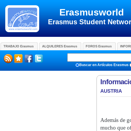
Erasmusworld
Erasmus Student Netwo
TRABAJO Erasmus
ALQUILERES Erasmus
FOROS Erasmus
INFOR
Buscar en Artículos Erasmus
Informac
AUSTRIA
Además de goz
mucho que ofre