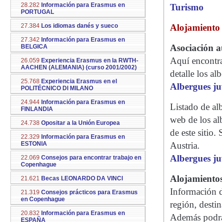
28.282
Información para Erasmus en
Turismo
PORTUGAL
27.384
Los idiomas danés y sueco
Alojamiento
27.342
Información para Erasmus en
Asociación a
BELGICA
Aquí encontra
26.059
Experiencia Erasmus en la RWTH-
AACHEN (ALEMANIA) (curso 2001/2002)
detalle los al
25.768
Experiencia Erasmus en el
Albergues ju
POLITÉCNICO DI MILANO
24.944
Información para Erasmus en
Listado de alb
FINLANDIA
web de los al
24.738
Opositar a la Unión Europea
de este sitio.
22.329
Información para Erasmus en
ESTONIA
Austria.
Albergues ju
22.069
Consejos para encontrar trabajo en
Copenhague
Alojamiento
21.621
Becas LEONARDO DA VINCI
Información d
21.319
Consejos prácticos para Erasmus
en Copenhague
región, desti
20.832
Información para Erasmus en
Además podrá
ESPAÑA