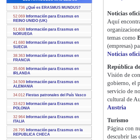
53.736
¿Qué es ERASMUS MUNDUS?
Noticias ofici
52.069
Información para Erasmus en
Aquí encontrar
REINO UNIDO (UK)
organizacione
51.608
Información para Erasmus en
NORUEGA
temas como
41.680
Información para Erasmus en
(empresas) par
SUECIA
Noticias ofici
38.363
Información para Erasmus en
FRANCIA
República de
35.606
Información para Erasmus en
IRLANDA
Visión de con
34.509
Información para Erasmus en
gobierno, el p
ALEMANIA
servicio de no
34.012
Fiestas patronales del País Vasco
cultural de Au
33.623
Información para Erasmus en
Austria
POLONIA
32.964
Información para Erasmus en
Turismo
ITALIA
Página con nu
28.795
Información para Erasmus en la
REPUBLICA CHECA
descubrir las