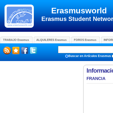
Erasmusworld
Erasmus Student Netwo
TRABAJO Erasmus
ALQUILERES Erasmus
FOROS Erasmus
INFOR
Buscar en Artículos Erasmus
Informac
FRANCIA