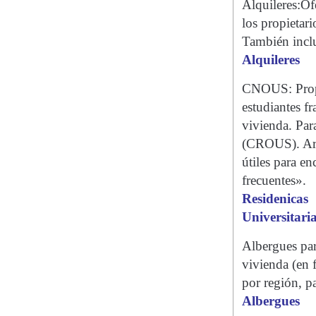
Alquileres:Of
los propietari
También inclu
Alquileres
CNOUS: Propon
estudiantes f
vivienda. Para
(CROUS). Arch
útiles para e
frecuentes».
Residenicas
Universitari
Albergues par
vivienda (en 
por región, p
Albergues