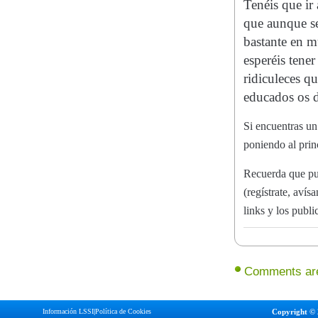
Tenéis que ir 
que aunque se
bastante en 
esperéis tene
ridiculeces q
educados os d
Si encuentras un 
poniendo al pri
Recuerda que pu
(regístrate, aví
links y los publ
Comments are
Información LSSI
|
Política de Cookies
Copyright © 