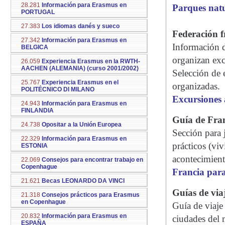
28.281
Información para Erasmus en
Parques natu
PORTUGAL
27.383
Los idiomas danés y sueco
Federación f
27.342
Información para Erasmus en
Información d
BELGICA
organizan exc
26.059
Experiencia Erasmus en la RWTH-
AACHEN (ALEMANIA) (curso 2001/2002)
Selección de 
25.767
Experiencia Erasmus en el
organizadas.
POLITÉCNICO DI MILANO
Excursiones 
24.943
Información para Erasmus en
FINLANDIA
Guía de Fra
24.738
Opositar a la Unión Europea
Sección para 
22.329
Información para Erasmus en
prácticos (viv
ESTONIA
acontecimient
22.069
Consejos para encontrar trabajo en
Copenhague
Francia para
21.621
Becas LEONARDO DA VINCI
Guías de via
21.318
Consejos prácticos para Erasmus
en Copenhague
Guía de viaje
20.832
Información para Erasmus en
ciudades del
ESPAÑA