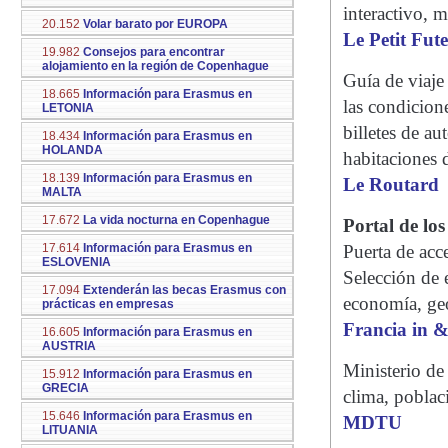
interactivo, 
20.152
Volar barato por EUROPA
Le Petit Fute
19.982
Consejos para encontrar
alojamiento en la región de Copenhague
Guía de viaje
18.665
Información para Erasmus en
las condicion
LETONIA
billetes de au
18.434
Información para Erasmus en
HOLANDA
habitaciones d
18.139
Información para Erasmus en
Le Routard
MALTA
17.672
La vida nocturna en Copenhague
Portal de lo
17.614
Información para Erasmus en
Puerta de acce
ESLOVENIA
Selección de e
17.094
Extenderán las becas Erasmus con
economía, geo
prácticas en empresas
Francia in &
16.605
Información para Erasmus en
AUSTRIA
Ministerio de
15.912
Información para Erasmus en
GRECIA
clima, poblaci
15.646
Información para Erasmus en
MDTU
LITUANIA