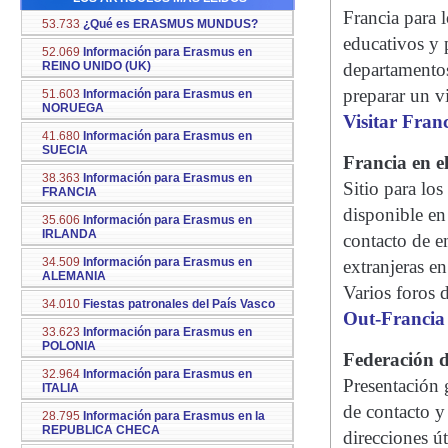
Francia para 
53.733
¿Qué es ERASMUS MUNDUS?
educativos y p
52.069
Información para Erasmus en
REINO UNIDO (UK)
departamentos
preparar un vi
51.603
Información para Erasmus en
NORUEGA
Visitar Fran
41.680
Información para Erasmus en
SUECIA
Francia en 
38.363
Información para Erasmus en
Sitio para los
FRANCIA
disponible en
35.606
Información para Erasmus en
IRLANDA
contacto de e
34.509
Información para Erasmus en
extranjeras e
ALEMANIA
Varios foros d
34.010
Fiestas patronales del País Vasco
Out-Francia
33.623
Información para Erasmus en
POLONIA
Federación d
32.964
Información para Erasmus en
Presentación 
ITALIA
de contacto y
28.795
Información para Erasmus en la
REPUBLICA CHECA
direcciones út