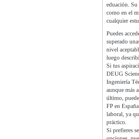
eduación. Su 
como en el mu
cualquier estu
Puedes accede
superado unas
nivel aceptabl
luego describi
Si tus aspira
DEUG Science
Ingeniería Té
aunque más as
último, puede
FP en España.
laboral, ya q
práctico.
Si prefieres 
opciones, pue