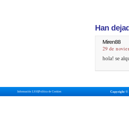
Han dejad
Miren88
29 de novie
hola! se alq
Información LSSI
|
Política de Cookies
Copyright © 