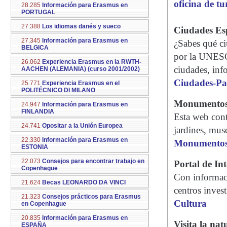
oficina de t
28.285
Información para Erasmus en
PORTUGAL
27.388
Los idiomas danés y sueco
Ciudades Es
27.345
Información para Erasmus en
¿Sabes qué ci
BELGICA
por la UNESCO
26.062
Experiencia Erasmus en la RWTH-
ciudades, inf
AACHEN (ALEMANIA) (curso 2001/2002)
Ciudades-Pa
25.771
Experiencia Erasmus en el
POLITÉCNICO DI MILANO
Monumentos
24.947
Información para Erasmus en
FINLANDIA
Esta web cont
24.741
Opositar a la Unión Europea
jardines, muse
22.330
Información para Erasmus en
Monumento
ESTONIA
22.073
Consejos para encontrar trabajo en
Portal de In
Copenhague
Con informació
21.624
Becas LEONARDO DA VINCI
centros inves
21.323
Consejos prácticos para Erasmus
Cultura
en Copenhague
20.835
Información para Erasmus en
Visita la nat
ESPAÑA