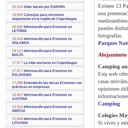
Existen 13 Pa
20.154
Volar barato por EUROPA
una presentac
19.985
Consejos para encontrar
alojamiento en la región de Copenhague
medioambienta
18.668
Información para Erasmus en
puedes disfrut
LETONIA
fotografías.
18.435
Información para Erasmus en
Parques Nat
HOLANDA
18.143
Información para Erasmus en
Alojamiento
MALTA
17.677
La vida nocturna en Copenhague
Camping an
17.617
Información para Erasmus en
Esta web ofre
ESLOVENIA
casas móvile
17.098
Extenderán las becas Erasmus con
prácticas en empresas
opiniones úti
16.607
Información para Erasmus en
informaciones
AUSTRIA
Camping
15.916
Información para Erasmus en
GRECIA
Colegios Ma
15.648
Información para Erasmus en
Si vives y es
LITUANIA