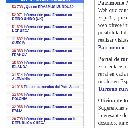
Patrimonio 
53.738
¿Qué es ERASMUS MUNDUS?
Web que conti
52.071
Información para Erasmus en
España, que c
REINO UNIDO (UK)
web ofrece inf
51.626
Información para Erasmus en
NORUEGA
posibilidad d
41.682
Información para Erasmus en
realizar visi
SUECIA
Patrimonio
38.368
Información para Erasmus en
FRANCIA
Portal de tu
35.609
Información para Erasmus en
Este enlace t
IRLANDA
rural en cada
34.514
Información para Erasmus en
ALEMANIA
rurales en Esp
34.016
Fiestas patronales del País Vasco
Turismo rur
33.626
Información para Erasmus en
POLONIA
Oficina de t
32.966
Información para Erasmus en
Sugerencias s
ITALIA
interesante d
28.798
Información para Erasmus en la
destinos, itin
REPUBLICA CHECA