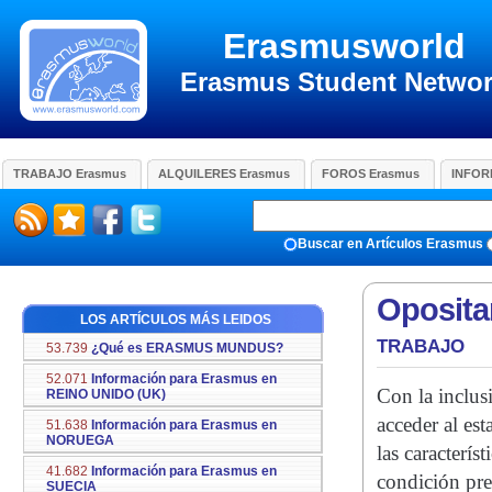
Erasmusworld
Erasmus Student Netwo
TRABAJO Erasmus
ALQUILERES Erasmus
FOROS Erasmus
INFOR
Buscar en Artículos Erasmus
Oposita
LOS ARTÍCULOS MÁS LEIDOS
TRABAJO
53.739
¿Qué es ERASMUS MUNDUS?
52.071
Información para Erasmus en
Con la inclus
REINO UNIDO (UK)
acceder al es
51.638
Información para Erasmus en
NORUEGA
las caracterís
41.682
Información para Erasmus en
condición pre
SUECIA