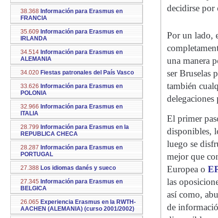
decidirse por 
38.368
Información para Erasmus en
FRANCIA
35.609
Información para Erasmus en
Por un lado, e
IRLANDA
completamente
34.514
Información para Erasmus en
ALEMANIA
una manera pe
ser Bruselas 
34.020
Fiestas patronales del País Vasco
también cualq
33.626
Información para Erasmus en
POLONIA
delegaciones p
32.966
Información para Erasmus en
ITALIA
El primer pas
28.799
Información para Erasmus en la
disponibles, l
REPUBLICA CHECA
luego se disfr
28.287
Información para Erasmus en
PORTUGAL
mejor que con
Europea o
E
27.388
Los idiomas danés y sueco
las oposicion
27.345
Información para Erasmus en
BELGICA
así como, abu
26.065
Experiencia Erasmus en la RWTH-
de informació
AACHEN (ALEMANIA) (curso 2001/2002)