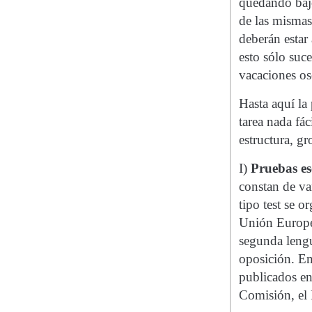
quedando bajo
de las mismas
deberán estar 
esto sólo suc
vacaciones osc
Hasta aquí la 
tarea nada fá
estructura, gr
I)
Pruebas es
constan de va
tipo test se 
Unión Europea,
segunda lengua
oposición. En
publicados en
Comisión, el 