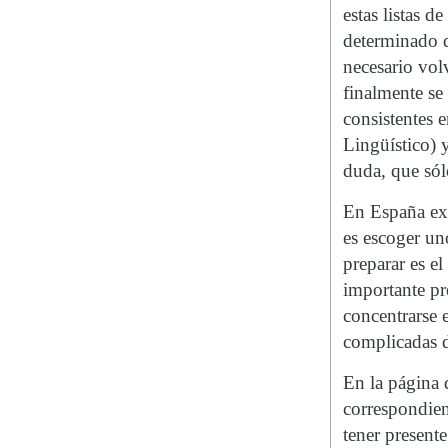
estas listas 
determinado q
necesario volv
finalmente se
consistentes 
Lingüístico) 
duda, que sólo
En España exi
es escoger un
preparar es el
importante pre
concentrarse 
complicadas 
En la página 
correspondien
tener present