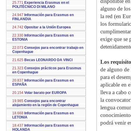
disponible en 
25.771
Experiencia Erasmus en el
POLITÉCNICO DI MILANO
alguno de los 
24.947
Información para Erasmus en
la red (en Eur
FINLANDIA
los formulari
24.742
Opositar a la Unión Europea
cumplimentar
22.330
Información para Erasmus en
exige que se 
ESTONIA
detenidamente
22.073
Consejos para encontrar trabajo en
Copenhague
21.625
Becas LEONARDO DA VINCI
Los requisit
21.323
Consejos prácticos para Erasmus
de alguno de 
en Copenhague
para el desem
20.837
Información para Erasmus en
aplicable en e
ESPAÑA
lleva a cabo 
20.154
Volar barato por EUROPA
la convocator
19.985
Consejos para encontrar
alojamiento en la región de Copenhague
lengua comuni
18.668
Información para Erasmus en
conocimientos
LETONIA
podrá venir e
18.437
Información para Erasmus en
HOLANDA