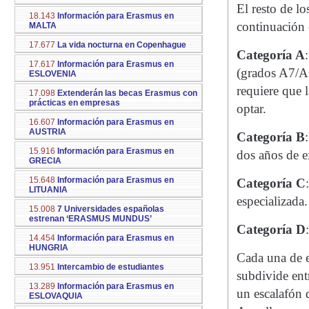
El resto de l
18.143
Información para Erasmus en
continuación
MALTA
17.677
La vida nocturna en Copenhague
Categoría A
17.617
Información para Erasmus en
(grados A7/A6
ESLOVENIA
requiere que l
17.098
Extenderán las becas Erasmus con
prácticas en empresas
optar.
16.607
Información para Erasmus en
AUSTRIA
Categoría B
15.916
Información para Erasmus en
dos años de e
GRECIA
15.648
Información para Erasmus en
Categoría C
LITUANIA
especializada.
15.008
7 Universidades españolas
estrenan ‘ERASMUS MUNDUS’
Categoría D
14.454
Información para Erasmus en
HUNGRIA
Cada una de e
13.951
Intercambio de estudiantes
subdivide ent
13.289
Información para Erasmus en
un escalafón 
ESLOVAQUIA