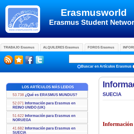
Erasmusworld
Erasmus Student Netwo
TRABAJO Erasmus
ALQUILERES Erasmus
FOROS Erasmus
INFOR
Buscar en Artículos Erasmus
Informa
LOS ARTÍCULOS MÁS LEIDOS
SUECIA
53.738
¿Qué es ERASMUS MUNDUS?
52.071
Información para Erasmus en
REINO UNIDO (UK)
51.622
Información para Erasmus en
NORUEGA
Información 
41.682
Información para Erasmus en
SUECIA