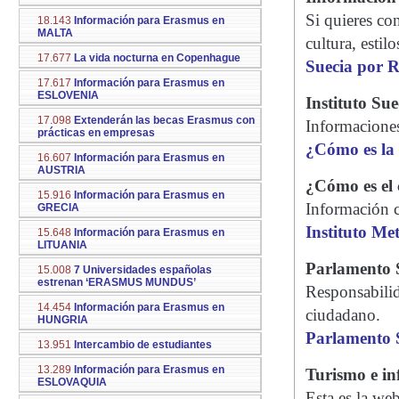
Si quieres co
18.143
Información para Erasmus en
MALTA
cultura, estil
17.677
La vida nocturna en Copenhague
Suecia por R
17.617
Información para Erasmus en
ESLOVENIA
Instituto Su
17.098
Extenderán las becas Erasmus con
Informaciones
prácticas en empresas
¿Cómo es la 
16.607
Información para Erasmus en
AUSTRIA
¿Cómo es el 
15.916
Información para Erasmus en
Información c
GRECIA
Instituto Me
15.648
Información para Erasmus en
LITUANIA
Parlamento 
15.008
7 Universidades españolas
estrenan ‘ERASMUS MUNDUS’
Responsabili
14.454
Información para Erasmus en
ciudadano.
HUNGRIA
Parlamento 
13.951
Intercambio de estudiantes
13.289
Información para Erasmus en
Turismo e in
ESLOVAQUIA
Esta es la we