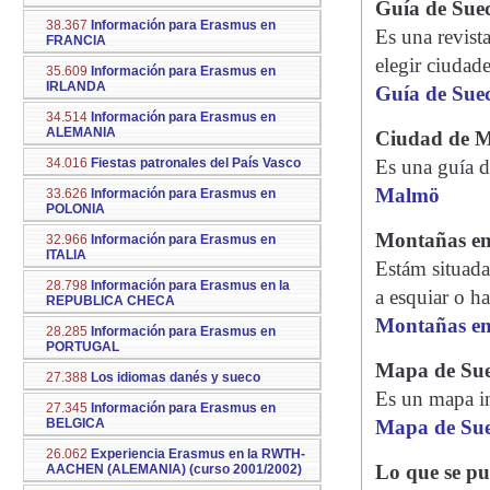
Guía de Sue
38.367
Información para Erasmus en
Es una revist
FRANCIA
elegir ciudade
35.609
Información para Erasmus en
IRLANDA
Guía de Sue
34.514
Información para Erasmus en
ALEMANIA
Ciudad de 
34.016
Fiestas patronales del País Vasco
Es una guía d
Malmö
33.626
Información para Erasmus en
POLONIA
Montañas en
32.966
Información para Erasmus en
ITALIA
Estám situada
28.798
Información para Erasmus en la
a esquiar o h
REPUBLICA CHECA
Montañas en
28.285
Información para Erasmus en
PORTUGAL
Mapa de Sue
27.388
Los idiomas danés y sueco
Es un mapa in
27.345
Información para Erasmus en
BELGICA
Mapa de Sue
26.062
Experiencia Erasmus en la RWTH-
Lo que se pu
AACHEN (ALEMANIA) (curso 2001/2002)