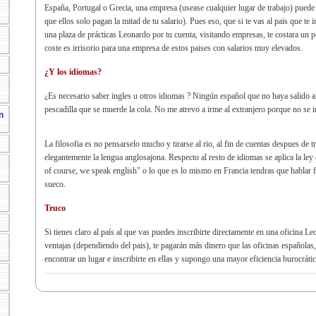
España, Portugal o Grecia, una empresa (usease cualquier lugar de trabajo) puede 
que ellos solo pagan la mitad de tu salario). Pues eso, que si te vas al pais que te 
una plaza de prácticas Leonardo por tu cuenta, visitando empresas, te costara un p
coste es irrisorio para una empresa de estos paises con salarios muy elevados.
¿Y los idiomas?
¿Es necesario saber ingles u otros idiomas ? Ningún español que no haya salido al
pescadilla que se muerde la cola. No me atrevo a irme al extranjero porque no se 
n
La filosofia es no pensarselo mucho y tirarse al rio, al fin de cuentas despues de
elegantemente la lengua anglosajona. Respecto al resto de idiomas se aplica la le
of course, we speak english" o lo que es lo mismo en Francia tendras que hablar f
sueco.
Truco
Si tienes claro al país al que vas puedes inscribirte directamente en una oficina Leo
ventajas (dependiendo del pais), te pagarán más dinero que las oficinas españolas
encontrar un lugar e inscribirte en ellas y supongo una mayor eficiencia burocráti