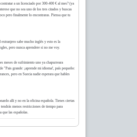
contratar a un licenciado por 300-400 € al mes? (ya
interese que no sea uno de los tres citados y buscas
oco pero finalmente lo encontraras. Piensa que tu
 extranjero sabe mucho inglés y esto es la
ingles, pero nunca aprendere si no me voy.
 tres meses de sufrimiento uno ya chapurreara
y de "Pais grande: ¡aprende mi idioma!, país pequeño:
rances, pero en Suecia nadie esperara que hables
nardo alli y no en la oficina española. Tienes ciertas
, tendrás menos restricciones de tiempo para
ca que las españolas.