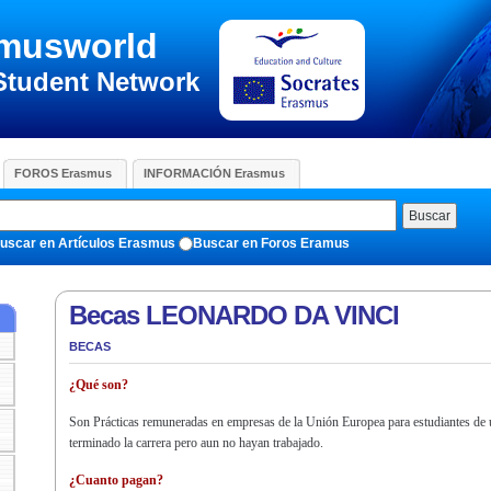
musworld
Student Network
FOROS Erasmus
INFORMACIÓN Erasmus
Buscar
uscar en Artículos Erasmus
Buscar en Foros Eramus
Becas LEONARDO DA VINCI
BECAS
¿Qué son?
Son Prácticas remuneradas en empresas de la Unión Europea para estudiantes de 
terminado la carrera pero aun no hayan trabajado.
¿Cuanto pagan?