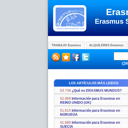
Eras
Erasmus 
TRABAJO Erasmus
ALQUILERES Erasmus
B
LOS ARTÍCULOS MÁS LEIDOS
53.736
¿Qué es ERASMUS MUNDUS?
52.069
Información para Erasmus en
REINO UNIDO (UK)
51.615
Información para Erasmus en
NORUEGA
41.680
Información para Erasmus en
SUECIA