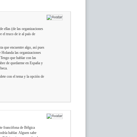
e ellas (de las organizaciones
 el truco de ir al país de
a que encuentre algo, así pues
e Holanda las organizaciones
. Tengo que hablar con las
umbre de quedarme en España y
 beca.
ete con el tema y la opción de
rte francófona de Bélgica
odría hablar. Alguen sabe