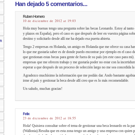
Han dejado 5 comentarios...
Ruben Hornero
10 de diciembre de 2012 at 19:03
Hola muy buenas tengo una pregunta sobre las becas Leonardo. Estoy al tanto d
y plazos en España), pero el caso es que después de leer en vuestra página sobre
destino y solicitarlo desde allí me ha dejado esa puerta abierta.
n
Tengo 2 empresas en Holanda, un amigo en Holanda que me ofrece su casa hast
lo que me gustaría saber es de donde puedo encontrar por ejemplo en el caso d
que gestionan estas becas para gente de fuera de su país (en este caso para mi)
empresas que me ofrecen trabajo y me gustaría poder no estar con la incertid
esperar a que después de un proceso de selección largo no me sea concedida la
Agradezco muchísimo la información que me podáis dar. Ando bastante agobiad
irme al país y gestionar la beca desde allí creo que es lo más recomendable.
Un saludo, muchas gracias!
Felix
23 de diciembre de 2012 at 18:55
Hola! Quisiera consultar sobre el tema de gestionar una beca leonardo en la pa
(Wallonia).Resulta que en esta zona tengo un amigo y una empresa con quien p