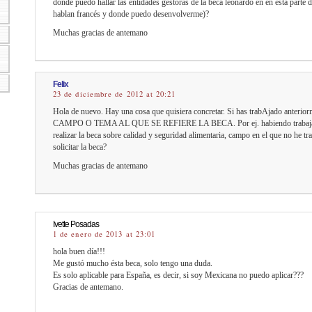
donde puedo hallar las entidades gestoras de la beca leonardo en en esta parte 
hablan francés y donde puedo desenvolverme)?
Muchas gracias de antemano
Felix
23 de diciembre de 2012 at 20:21
Hola de nuevo. Hay una cosa que quisiera concretar. Si has trabAjado anter
CAMPO O TEMA AL QUE SE REFIERE LA BECA. Por ej. habiendo trabajado
realizar la beca sobre calidad y seguridad alimentaria, campo en el que no he 
solicitar la beca?
Muchas gracias de antemano
Ivette Posadas
1 de enero de 2013 at 23:01
hola buen día!!!
Me gustó mucho ésta beca, solo tengo una duda.
Es solo aplicable para España, es decir, si soy Mexicana no puedo aplicar???
Gracias de antemano.