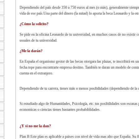
Dependiendo del país desde 350 a 750 euros al mes (o más), generalmente siempr
vida de ese país.Una parte del dinero (la mitad) lo aporta la beca Leonardo y la ot
¿Cómo la solicito?
Se pide en la oficina Leonardo de tu universidad, en muchos casos de no existir co
usuales de tu universidad.
¿Me la darán?
En España el organismo gestor de las becas otorgara las plazas, te inscribirá en un
fecha tope para encontrarte empresa destino. También te daran un modelo de conta
cuenta en el extranjero.
Dependiendo de tu carrera, tienes más o menos posibilidades (dependiendo de la 
Si estudiado algo de Humanidades, Psicología, etc. tus posibilidades son escasas p
economicas o ciencias tienes bastantes probabiblidades.
¿Y si no me la dan?
Plan B Este plan es aplicable a paises con nivel de vida mas alto que España. Su fi