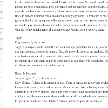
La alternativa de diversión nocturna del barrio de Christiania. Se trata de una de l
parecer un poco descuidadas, pero por dentro está bastante bien acondicionada.
salas de conciertos con más solera y últimamente se ha puesto de moda como rest
fines de semana funciona como una discoteca muy agradable. El ambiente es muc
gente se fijará en la ropa que uno lleva puesta o en cómo es. Los precios, tanto de
razonables y resulta una buena alternativa para pasar una noche tranquila. El may
Cuando no hay mucha gente, el ambiente es muy bueno, pero a veces se satura.
n
Vega:
Enghavevej 40, Vesterbro
Vega es la mayor sala de conciertos de la ciudad, que complementa sus instalacion
que una discoteca de fines de semana. Quizá lo mejor de todo sea su amplitud. Ha
estar bastante concurrido, raramente habrá problemas de falta de espacio. Los pr
un espacio en el que estar, un par de pistas entre las que elegir y la posibilidad, p
escaleras que comunican los distintos pisos.
Baron & Baroness:
Vesterbrogade 2 E, Centro-Vesterbro
Muy céntrico. Al lado de la estación de tren. Tiene la ventaja de que a veces prol
locales de la ciudad. La verdad es que es más un bar con pista de baile que una di
charlando y, de vez en cuando, salir a una pista de baile. Una decoración que imit
y le hace posiblemente el mejor decorado de la ciudad. La media de edad suele se
los jóvenes- no adolescentes- también forman una buena parte de la clientela.