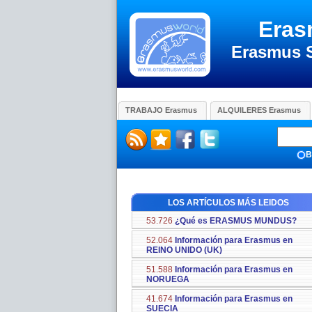
Eras
Erasmus 
TRABAJO Erasmus
ALQUILERES Erasmus
B
LOS ARTÍCULOS MÁS LEIDOS
53.726
¿Qué es ERASMUS MUNDUS?
52.064
Información para Erasmus en
REINO UNIDO (UK)
51.588
Información para Erasmus en
NORUEGA
41.674
Información para Erasmus en
SUECIA