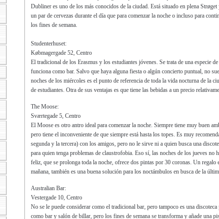
Dubliner es uno de los más conocidos de la ciudad. Está situado en plena Strøget 
un par de cervezas durante el día que para comenzar la noche o incluso para conti
los fines de semana.
Studenterhuset:
Købmagergade 52, Centro
El tradicional de los Erasmus y los estudiantes jóvenes. Se trata de una especie d
funciona como bar. Salvo que haya alguna fiesta o algún concierto puntual, no sue
noches de los miércoles es el punto de referencia de toda la vida nocturna de la ci
de estudiantes. Otra de sus ventajas es que tiene las bebidas a un precio relativame
The Moose:
Sværtegade 5, Centro
El Moose es otro antro ideal para comenzar la noche. Siempre tiene muy buen amb
pero tiene el inconveniente de que siempre está hasta los topes. Es muy recomenda
segunda y la tercera) con los amigos, pero no le sirve ni a quien busca una discote
para quien tenga problemas de claustrofobia. Eso sí, las noches de los jueves no 
feliz, que se prolonga toda la noche, ofrece dos pintas por 30 coronas. Un regalo 
mañana, también es una buena solución para los noctámbulos en busca de la últim
Australian Bar:
Vestergade 10, Centro
No se le puede considerar como el tradicional bar, pero tampoco es una discotec
como bar y salón de billar, pero los fines de semana se transforma y añade una pis