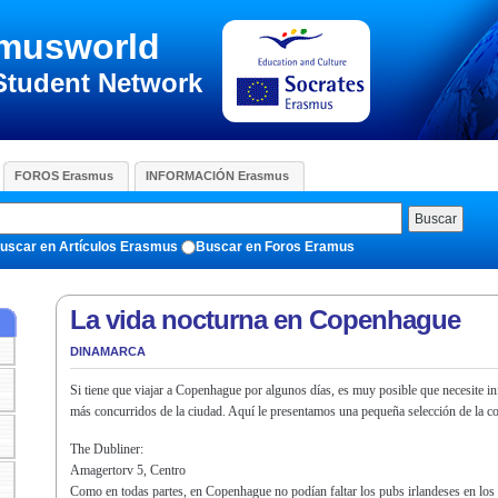
musworld
Student Network
FOROS Erasmus
INFORMACIÓN Erasmus
Buscar
uscar en Artículos Erasmus
Buscar en Foros Eramus
La vida nocturna en Copenhague
DINAMARCA
Si tiene que viajar a Copenhague por algunos días, es muy posible que necesite i
más concurridos de la ciudad. Aquí le presentamos una pequeña selección de la con
The Dubliner:
Amagertorv 5, Centro
Como en todas partes, en Copenhague no podían faltar los pubs irlandeses en los q