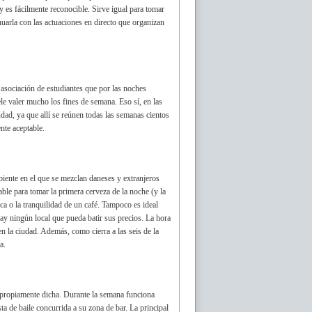
y es fácilmente reconocible. Sirve igual para tomar
nuarla con las actuaciones en directo que organizan
e asociación de estudiantes que por las noches
le valer mucho los fines de semana. Eso sí, en las
udad, ya que allí se reúnen todas las semanas cientos
nte aceptable.
iente en el que se mezclan daneses y extranjeros
ble para tomar la primera cerveza de la noche (y la
ca o la tranquilidad de un café. Tampoco es ideal
hay ningún local que pueda batir sus precios. La hora
en la ciudad. Además, como cierra a las seis de la
a.
a propiamente dicha. Durante la semana funciona
ta de baile concurrida a su zona de bar. La principal