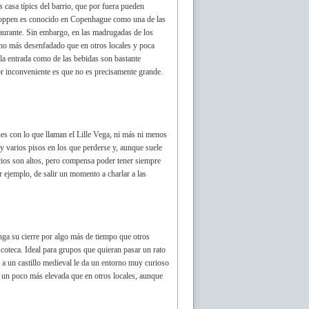
as casa típics del barrio, que por fuera pueden
 Loppen es conocido en Copenhague como una de las
aurante. Sin embargo, en las madrugadas de los
ho más desenfadado que en otros locales y poca
 la entrada como de las bebidas son bastante
or inconveniente es que no es precisamente grande.
es con lo que llaman el Lille Vega, ni más ni menos
y varios pisos en los que perderse y, aunque suele
ecios son altos, pero compensa poder tener siempre
or ejemplo, de salir un momento a charlar a las
onga su cierre por algo más de tiempo que otros
scoteca. Ideal para grupos que quieran pasar un rato
a a un castillo medieval le da un entorno muy curioso
r un poco más elevada que en otros locales, aunque