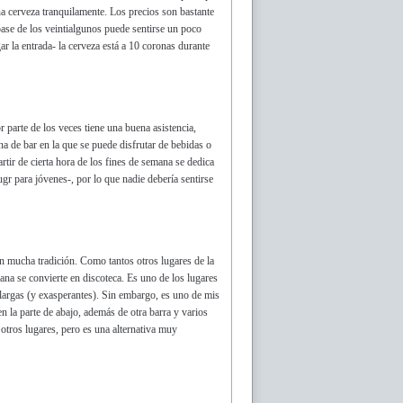
na cerveza tranquilamente. Los precios son bastante
 pase de los veintialgunos puede sentirse un poco
ar la entrada- la cerveza está a 10 coronas durante
r parte de los veces tiene una buena asistencia,
na de bar en la que se puede disfrutar de bebidas o
rtir de cierta hora de los fines de semana se dedica
r para jóvenes-, por lo que nadie debería sentirse
on mucha tradición. Como tantos otros lugares de la
ana se convierte en discoteca. Es uno de los lugares
 largas (y exasperantes). Sin embargo, es uno de mis
en la parte de abajo, además de otra barra y varios
otros lugares, pero es una alternativa muy