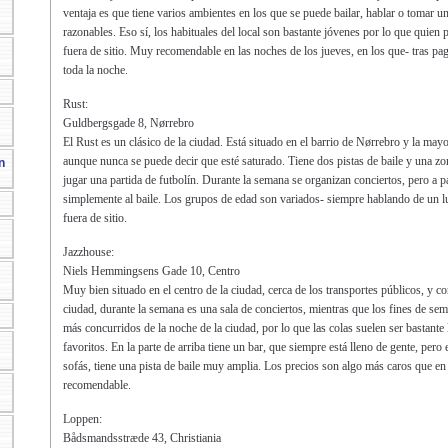
ventaja es que tiene varios ambientes en los que se puede bailar, hablar o tomar u
razonables. Eso sí, los habituales del local son bastante jóvenes por lo que quien
fuera de sitio. Muy recomendable en las noches de los jueves, en los que- tras pag
toda la noche.
Rust:
Guldbergsgade 8, Nørrebro
El Rust es un clásico de la ciudad. Está situado en el barrio de Nørrebro y la mayo
aunque nunca se puede decir que esté saturado. Tiene dos pistas de baile y una zo
n
jugar una partida de futbolín. Durante la semana se organizan conciertos, pero a pa
simplemente al baile. Los grupos de edad son variados- siempre hablando de un lug
fuera de sitio.
Jazzhouse:
Niels Hemmingsens Gade 10, Centro
Muy bien situado en el centro de la ciudad, cerca de los transportes públicos, y c
ciudad, durante la semana es una sala de conciertos, mientras que los fines de sem
más concurridos de la noche de la ciudad, por lo que las colas suelen ser bastante
favoritos. En la parte de arriba tiene un bar, que siempre está lleno de gente, pero 
sofás, tiene una pista de baile muy amplia. Los precios son algo más caros que en 
recomendable.
Loppen:
Bådsmandsstræde 43, Christiania