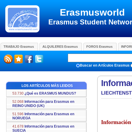
Erasmusworld
Erasmus Student Netwo
TRABAJO Erasmus
ALQUILERES Erasmus
FOROS Erasmus
INFOR
Buscar en Artículos Erasmus
Informa
LOS ARTÍCULOS MÁS LEIDOS
LIECHTENST
53.730
¿Qué es ERASMUS MUNDUS?
52.068
Información para Erasmus en
REINO UNIDO (UK)
51.596
Información para Erasmus en
NORUEGA
Información 
41.678
Información para Erasmus en
SUECIA