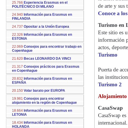
25.766
Experiencia Erasmus en el
de arte y sus 
POLITÉCNICO DI MILANO
Conoce a los
24.940
Información para Erasmus en
FINLANDIA
Turismo en L
24.737
Opositar a la Unión Europea
Este sitio es
22.326
Información para Erasmus en
ESTONIA
información p
actos, deporte
22.069
Consejos para encontrar trabajo en
Copenhague
Turismo
21.620
Becas LEONARDO DA VINCI
21.317
Consejos prácticos para Erasmus
Puerta de acce
en Copenhague
las institucio
20.832
Información para Erasmus en
ESPAÑA
Turismo 2
20.150
Volar barato por EUROPA
Alojamiento
19.981
Consejos para encontrar
alojamiento en la región de Copenhague
CasaSwap
18.664
Información para Erasmus en
CasaSwap es l
LETONIA
internacional.
18.434
Información para Erasmus en
HOLANDA