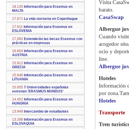
Visita CasaSw
18.135
Información para Erasmus en
barato.
MALTA
CasaSwap
17.671
La vida nocturna en Copenhague
17.611
Información para Erasmus en
Albergue juv
ESLOVENIA
Cuando visite
17.092
Extenderán las becas Erasmus con
prácticas en empresas
acogedor situ
ocio y deporte
16.604
Información para Erasmus en
AUSTRIA
line.
15.912
Información para Erasmus en
Albergue juv
GRECIA
15.646
Información para Erasmus en
Hoteles
LITUANIA
Información d
15.005
7 Universidades españolas
estrenan ‘ERASMUS MUNDUS’
por zona.Tamb
14.452
Información para Erasmus en
Hoteles
HUNGRIA
13.949
Intercambio de estudiantes
Transporte
13.288
Información para Erasmus en
Tren turísti
ESLOVAQUIA