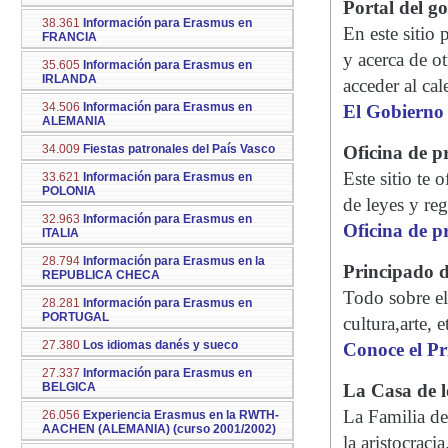
Portal del g
38.361
Información para Erasmus en
En este sitio
FRANCIA
y acerca de o
35.605
Información para Erasmus en
IRLANDA
acceder al cal
34.506
Información para Erasmus en
El Gobierno
ALEMANIA
34.009
Fiestas patronales del País Vasco
Oficina de p
Este sitio te 
33.621
Información para Erasmus en
POLONIA
de leyes y re
32.963
Información para Erasmus en
Oficina de p
ITALIA
28.794
Información para Erasmus en la
Principado d
REPUBLICA CHECA
Todo sobre el
28.281
Información para Erasmus en
PORTUGAL
cultura,arte, e
27.380
Los idiomas danés y sueco
Conoce el Pr
27.337
Información para Erasmus en
BELGICA
La Casa de l
La Familia de
26.056
Experiencia Erasmus en la RWTH-
AACHEN (ALEMANIA) (curso 2001/2002)
la aristocraci