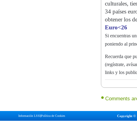
culturales, ti
34 países euro
obtener los d
Euro<26
Si encuentras un 
poniendo al pri
Recuerda que pu
(regístrate, aví
links y los publ
Comments are
Información LSSI
|
Política de Cookies
Copyright © 