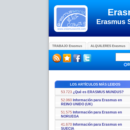
Eras
Erasmus 
TRABAJO Erasmus
ALQUILERES Erasmus
B
LOS ARTÍCULOS MÁS LEIDOS
53.723
¿Qué es ERASMUS MUNDUS?
52.060
Información para Erasmus en
REINO UNIDO (UK)
51.575
Información para Erasmus en
NORUEGA
41.670
Información para Erasmus en
SUECIA