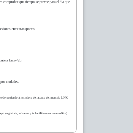
es comprobar que tiempo se prevee para el dia que
exiones entre transportes.
tarjeta Euro<26.
 por ciudades.
el todo poniendo al principio del asunto del mensaje LINK
uí (regístrate, avísanos y te habilitaremos como editor).