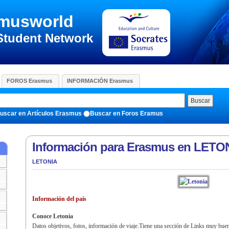
musworld
Student Network
FOROS Erasmus
INFORMACIÓN Erasmus
Buscar
uscar en Artículos Erasmus
Buscar en Foros Eramus
Información para Erasmus en LETO
LETONIA
Información del país
Conoce Letonia
Datos objetivos, fotos, información de viaje.Tiene una sección de Links muy bue