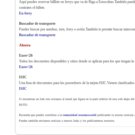
Aquí puedes reservar billlete en ferrys que va de Riga a Estocolmo.También pued
contrates el billete.
En ferry
Buscador de transporte
Puedes buscar por autobus, tren, ferry o avión.También te permite buscar intercon
Buscador de transporte
Ahorra
Euro<26
Todos los descuentos disponibles y sitios donde se aplican para los que tengan la 
Euro<26
ISIC
Una lista de descuentos para los poseedores de la tarjeta ISIC.Vienen clasificados
ISIC
Si encuentras un link roto avisanos al email que figura en la parte inferior de esta web abajo d
ROTO.
Recuerda que puedes contribuir a la
comunidad erasmusworld
publicando tu mismo noticias aq
Puedes también enviarnos noticias o nuevos links y los publicaremos nosotros.