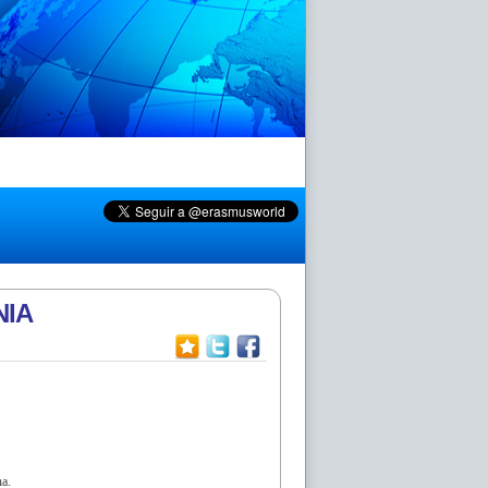
NIA
na.