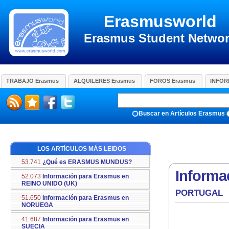
Erasmusworld
Erasmus Student Netwo
TRABAJO Erasmus
ALQUILERES Erasmus
FOROS Erasmus
INFOR
Buscar en Artículos Erasmus
LOS ARTÍCULOS MÁS LEIDOS
53.741
¿Qué es ERASMUS MUNDUS?
Inform
52.073
Información para Erasmus en
REINO UNIDO (UK)
PORTUGAL
51.650
Información para Erasmus en
NORUEGA
41.687
Información para Erasmus en
SUECIA