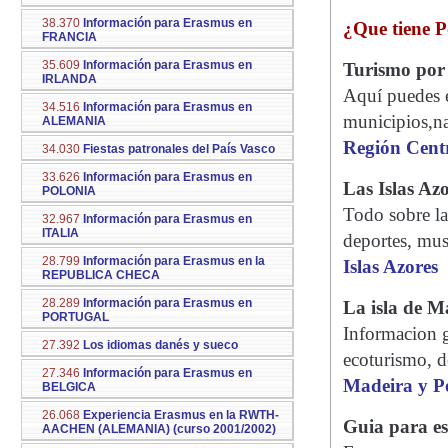
38.370
Información para Erasmus en
¿Que tiene P
FRANCIA
35.609
Información para Erasmus en
Turismo por 
IRLANDA
Aquí puedes e
34.516
Información para Erasmus en
municipios,na
ALEMANIA
Región Cent
34.030
Fiestas patronales del País Vasco
33.626
Información para Erasmus en
Las Islas Az
POLONIA
Todo sobre la
32.967
Información para Erasmus en
ITALIA
deportes, muse
28.799
Información para Erasmus en la
Islas Azores
REPUBLICA CHECA
28.289
Información para Erasmus en
La isla de M
PORTUGAL
Informacion ge
27.392
Los idiomas danés y sueco
ecoturismo, d
27.346
Información para Erasmus en
Madeira y P
BELGICA
26.068
Experiencia Erasmus en la RWTH-
Guia para es
AACHEN (ALEMANIA) (curso 2001/2002)