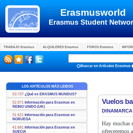
Erasmusworld
Erasmus Student Netwo
TRABAJO Erasmus
ALQUILERES Erasmus
FOROS Erasmus
INFOR
Buscar en Artículos Erasmus
LOS ARTÍCULOS MÁS LEIDOS
53.737
¿Qué es ERASMUS MUNDUS?
Vuelos b
52.071
Información para Erasmus en
REINO UNIDO (UK)
DINAMARCA
51.621
Información para Erasmus en
NORUEGA
Hay muchas ma
41.681
Información para Erasmus en
ofreceremos a
SUECIA