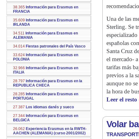
recomendacion
38.365
Información para Erasmus en
FRANCIA
Una de las me
35.609
Información para Erasmus en
IRLANDA
Sterling. Se 
34.511
Información para Erasmus en
especializado
ALEMANIA
españolas com
34.014
Fiestas patronales del País Vasco
Santa Cruz de
33.624
Información para Erasmus en
el mercado- a 
POLONIA
tarifas más b
32.966
Información para Erasmus en
ITALIA
previos a la 
28.797
Información para Erasmus en la
aunque no se 
REPUBLICA CHECA
la hora de bus
28.285
Información para Erasmus en
PORTUGAL
Leer el resto
27.387
Los idiomas danés y sueco
27.344
Información para Erasmus en
BELGICA
Volar b
26.062
Experiencia Erasmus en la RWTH-
AACHEN (ALEMANIA) (curso 2001/2002)
TRANSPORT